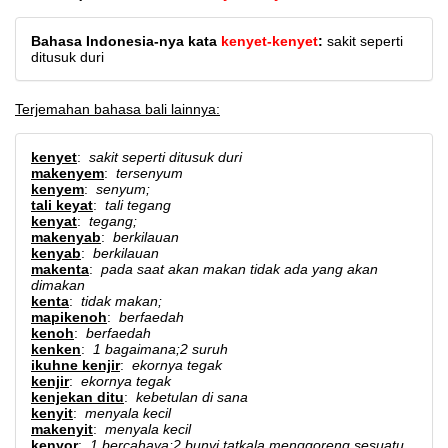
Bahasa Indonesia-nya kata
kenyet-kenyet
:
sakit seperti
ditusuk duri
Terjemahan bahasa bali lainnya:
kenyet
:
sakit seperti ditusuk duri
makenyem
:
tersenyum
kenyem
:
senyum;
tali keyat
:
tali tegang
kenyat
:
tegang;
makenyab
:
berkilauan
kenyab
:
berkilauan
makenta
:
pada saat akan makan tidak ada yang akan
dimakan
kenta
:
tidak makan;
mapikenoh
:
berfaedah
kenoh
:
berfaedah
kenken
:
1 bagaimana;2 suruh
ikuhne kenjir
:
ekornya tegak
kenjir
:
ekornya tegak
kenjekan ditu
:
kebetulan di sana
kenyit
:
menyala kecil
makenyit
:
menyala kecil
kenyor
:
1 bercahaya;2 bunyi tatkala menggoreng sesuatu