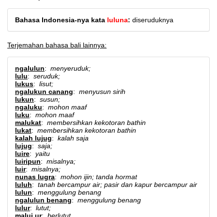
Bahasa Indonesia-nya kata
luluna
:
diseruduknya
Terjemahan bahasa bali lainnya:
ngalulun
:
menyeruduk;
lulu
:
seruduk;
lukus
:
lisut;
ngalukun canang
:
menyusun sirih
lukun
:
susun;
ngaluku
:
mohon maaf
luku
:
mohon maaf
malukat
:
membersihkan kekotoran bathin
lukat
:
membersihkan kekotoran bathin
kalah lujug
:
kalah saja
lujug
:
saja;
luire
:
yaitu
luiripun
:
misalnya;
luir
:
misalnya;
nunas lugra
:
mohon ijin; tanda hormat
luluh
:
tanah bercampur air; pasir dan kapur bercampur air
lulun
:
menggulung benang
ngalulun benang
:
menggulung benang
lulur
:
lutut;
malui ur
:
berlutut