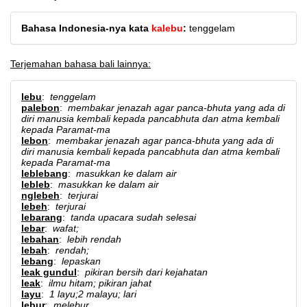
Bahasa Indonesia-nya kata
kalebu
:
tenggelam
Terjemahan bahasa bali lainnya:
lebu
:
tenggelam
palebon
:
membakar jenazah agar panca-bhuta yang ada di
diri manusia kembali kepada pancabhuta dan atma kembali
kepada Paramat-ma
lebon
:
membakar jenazah agar panca-bhuta yang ada di
diri manusia kembali kepada pancabhuta dan atma kembali
kepada Paramat-ma
leblebang
:
masukkan ke dalam air
lebleb
:
masukkan ke dalam air
nglebeh
:
terjurai
lebeh
:
terjurai
lebarang
:
tanda upacara sudah selesai
lebar
:
wafat;
lebahan
:
lebih rendah
lebah
:
rendah;
lebang
:
lepaskan
leak gundul
:
pikiran bersih dari kejahatan
leak
:
ilmu hitam; pikiran jahat
layu
:
1 layu;2 malayu; lari
lebur
:
melebur