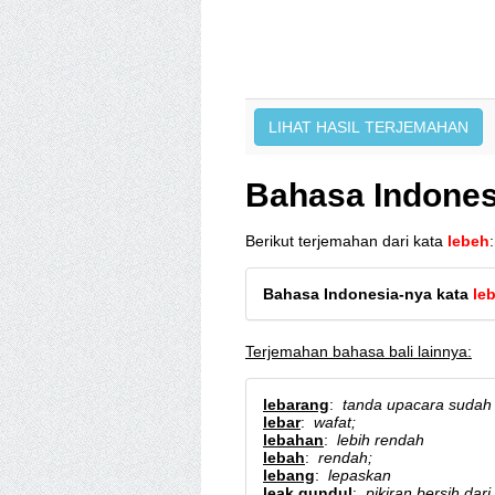
Bahasa Indonesi
Berikut terjemahan dari kata
lebeh
:
Bahasa Indonesia-nya kata
le
Terjemahan bahasa bali lainnya:
lebarang
:
tanda upacara sudah 
lebar
:
wafat;
lebahan
:
lebih rendah
lebah
:
rendah;
lebang
:
lepaskan
leak gundul
:
pikiran bersih dar