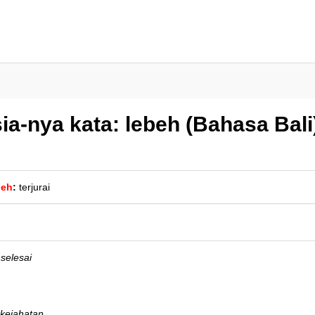
a-nya kata: lebeh (Bahasa Bali
beh
:
terjurai
selesai
i kejahatan